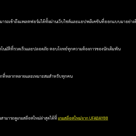
มารถเข้าถึงแพลตฟอร์มได้ทั้งผ่านเว็บไซต์และแอปพลิเคชันที่ออกแบบมาอย่างด
ตโนมัติที่รวดเร็วและปลอดภัย ตอบโจทย์ทุกความต้องการของนักเดิมพัน
วเลือกที่หลากหลายและเหมาะสมสำหรับทุกคน
ามารถดูเกมสล็อตใหม่ล่าสุดได้ที่
เกมสล็อตใหม่จาก UFABAY88