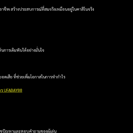
อาชีพ สร้างประสบการณ์ที่สมจริงเหมือนอยู่ในคาสิโนจริง
้นการเดิมพันได้อย่างมั่นใจ
นยอดเสีย ที่ช่วยเพิ่มโอกาสในการทำกำไร
มัคร UFABAY88
แก้ไขปัญหาและตอบคำถามของผู้เล่น