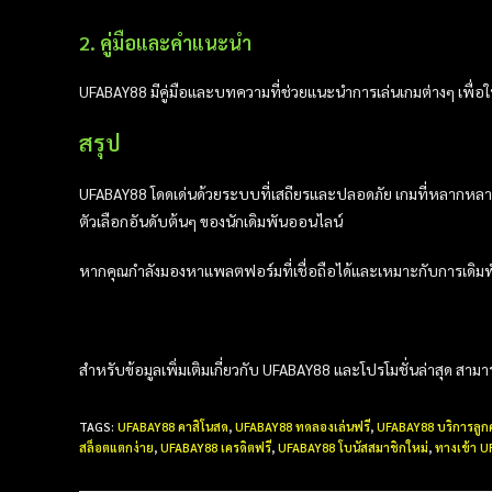
2. คู่มือและคำแนะนำ
UFABAY88 มีคู่มือและบทความที่ช่วยแนะนำการเล่นเกมต่างๆ เพื่อให้ผ
สรุป
UFABAY88 โดดเด่นด้วยระบบที่เสถียรและปลอดภัย เกมที่หลากหลาย และโ
ตัวเลือกอันดับต้นๆ ของนักเดิมพันออนไลน์
หากคุณกำลังมองหาแพลตฟอร์มที่เชื่อถือได้และเหมาะกับการเดิมพ
สำหรับข้อมูลเพิ่มเติมเกี่ยวกับ UFABAY88 และโปรโมชั่นล่าสุด สามาร
TAGS
:
UFABAY88 คาสิโนสด
,
UFABAY88 ทดลองเล่นฟรี
,
UFABAY88 บริการลูกค้
สล็อตแตกง่าย
,
UFABAY88 เครดิตฟรี
,
UFABAY88 โบนัสสมาชิกใหม่
,
ทางเข้า 