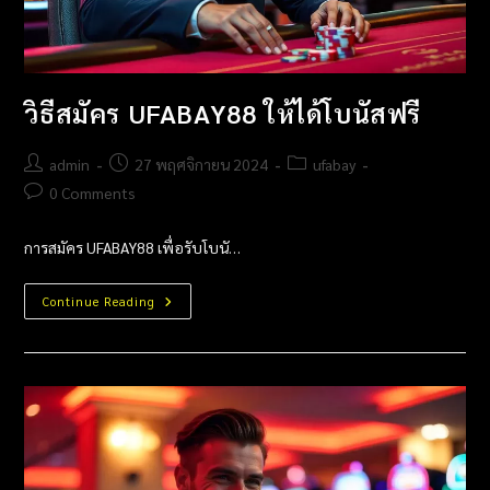
วิธีสมัคร UFABAY88 ให้ได้โบนัสฟรี
admin
27 พฤศจิกายน 2024
ufabay
0 Comments
การสมัคร UFABAY88 เพื่อรับโบนั…
Continue Reading