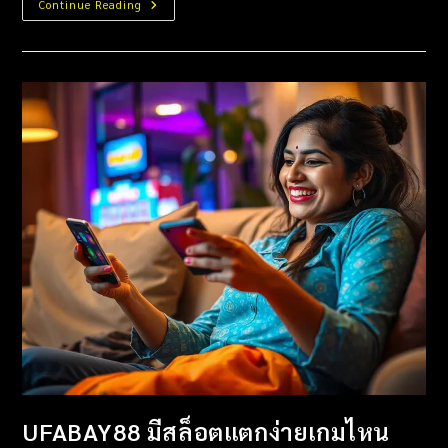
Continue Reading
UFABAY88 มีสล็อตแตกง่ายเกมไหน