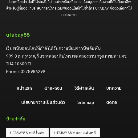
ปลอดภัยแล้ว ยังมีโปรโมชั่นที่น่าสนใจพร้อมกับการสนับสนุนจากทีมงานที่เป็นมืออาชีพ
สำหรับผู้ที่มองหาประสบการณ์การเดิมพันออนไลน์ที่ไม่ซ้ำใคร UFABAY คือตัวเลือกที่ไม่
ควรพลาด
ufabay88
เว็บพนันออนไลน์ที่กำลังได้รับความนิยมจากนักเดิมพัน
999 8 ถ. กรุงธนบุรี แขวงคลองต้นไทร เขตคลองสาน
กรุงเทพมหานคร
,
THA
10600
TH
Phone:
0278986299
หน้าแรก
ฝาก-ถอน
วิธีฝากเงิน
บทความ
นโยบายความเป็นส่วนตัว
Sitemap
ติดต่อ
ป้ายกำกับ
UFABAY88 คาสิโนสด
UFABAY88 ทดลองเล่นฟรี