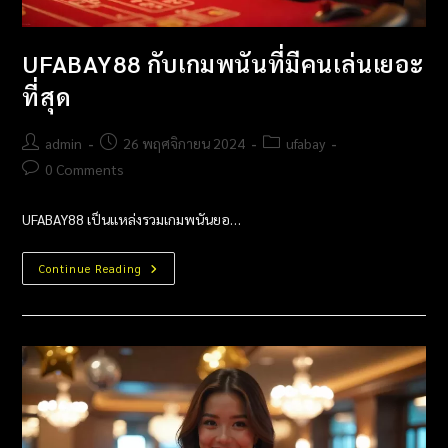
UFABAY88 กับเกมพนันที่มีคนเล่นเยอะ
ที่สุด
admin
26 พฤศจิกายน 2024
ufabay
0 Comments
UFABAY88 เป็นแหล่งรวมเกมพนันยอ…
Continue Reading