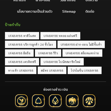
หน้าแรก
ฝาก-ถอน
วิธีฝากเงิน
บทความ
นโยบายความเป็นส่วนตัว
Sitemap
ติดต่อ
ป้ายกำกับ
UFABAY88 คาสิโนสด
UFABAY88 ทดลองเล่นฟรี
UFABAY88 บริการลูกค้า 24 ชั่วโมง
UFABAY88 ฝาก-ถอน ไม่มีขั้นต่ำ
UFABAY88 มือถือ
UFABAY88 รีวิว
UFABAY88 สล็อตแตกง่าย
UFABAY88 เครดิตฟรี
UFABAY88 โบนัสสมาชิกใหม่
ทางเข้า UFABAY88
สมัคร UFABAY88
โปรโมชั่น UFABAY88
ช่องทางชำระเงิน