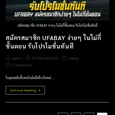
สมัครสมาชิก UFABAY ง่ายๆ ในไม่กี่ขั้นตอน รับโปรโมชั่นทันที
สมัครสมาชิก UFABAY ง่ายๆ ในไม่กี่
ขั้นตอน รับโปรโมชั่นทันที
admin
17 กันยายน 2024
ufabay
0 Comments
ในยุคสมัยที่เทคโนโลยีเติบโตอย่…
Continue Reading