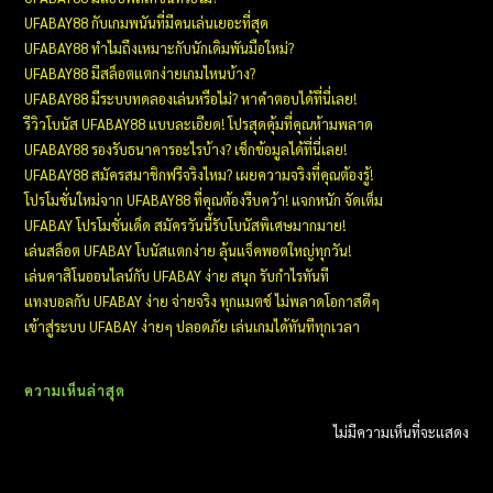
UFABAY88 กับเกมพนันที่มีคนเล่นเยอะที่สุด
UFABAY88 ทำไมถึงเหมาะกับนักเดิมพันมือใหม่?
UFABAY88 มีสล็อตแตกง่ายเกมไหนบ้าง?
UFABAY88 มีระบบทดลองเล่นหรือไม่? หาคำตอบได้ที่นี่เลย!
รีวิวโบนัส UFABAY88 แบบละเอียด! โปรสุดคุ้มที่คุณห้ามพลาด
UFABAY88 รองรับธนาคารอะไรบ้าง? เช็กข้อมูลได้ที่นี่เลย!
UFABAY88 สมัครสมาชิกฟรีจริงไหม? เผยความจริงที่คุณต้องรู้!
โปรโมชั่นใหม่จาก UFABAY88 ที่คุณต้องรีบคว้า! แจกหนัก จัดเต็ม
UFABAY โปรโมชั่นเด็ด สมัครวันนี้รับโบนัสพิเศษมากมาย!
เล่นสล็อต UFABAY โบนัสแตกง่าย ลุ้นแจ็คพอตใหญ่ทุกวัน!
เล่นคาสิโนออนไลน์กับ UFABAY ง่าย สนุก รับกำไรทันที
แทงบอลกับ UFABAY ง่าย จ่ายจริง ทุกแมตช์ ไม่พลาดโอกาสดีๆ
เข้าสู่ระบบ UFABAY ง่ายๆ ปลอดภัย เล่นเกมได้ทันทีทุกเวลา
ความเห็นล่าสุด
ไม่มีความเห็นที่จะแสดง