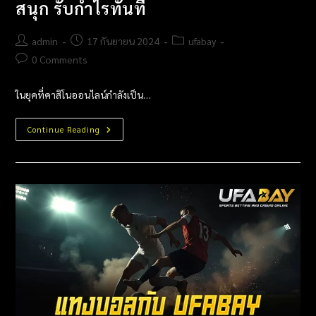
สนุก รับกำไรทันที
admin
17 กันยายน 2024
ufabay
0 Comments
ในยุคที่คาสิโนออนไลน์กำลังเป็น…
Continue Reading