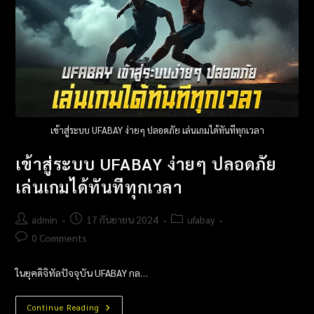
เข้าสู่ระบบ UFABAY ง่ายๆ ปลอดภัย เล่นเกมได้ทันทีทุกเวลา
เข้าสู่ระบบ UFABAY ง่ายๆ ปลอดภัย
เล่นเกมได้ทันทีทุกเวลา
admin
17 กันยายน 2024
ufabay
0 Comments
ในยุคดิจิทัลปัจจุบัน UFABAY กล…
Continue Reading