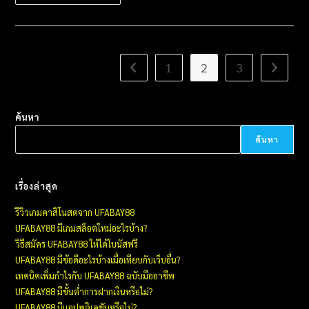
1
2
3
ค้นหา
ค้นหา
เรื่องล่าสุด
รีวิวเกมคาสิโนสดจาก UFABAY88
UFABAY88 มีเกมสล็อตใหม่อะไรบ้าง?
วิธีสมัคร UFABAY88 ให้ได้โบนัสฟรี
UFABAY88 มีข้อดีอะไรบ้างเมื่อเทียบกับเว็บอื่น?
เทคนิคเพิ่มกำไรกับ UFABAY88 ฉบับมืออาชีพ
UFABAY88 มีขั้นต่ำการฝากเงินหรือไม่?
UFABAY88 มีแอปพลิเคชันหรือไม่?