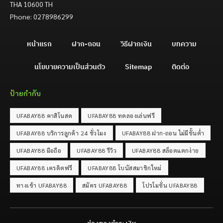
THA
10600
TH
Phone:
0278986299
หน้าแรก
ฝาก-ถอน
วิธีฝากเงิน
บทความ
นโยบายความเป็นส่วนตัว
Sitemap
ติดต่อ
ป้ายกำกับ
UFABAY88 คาสิโนสด
UFABAY88 ทดลองเล่นฟรี
UFABAY88 บริการลูกค้า 24 ชั่วโมง
UFABAY88 ฝาก-ถอน ไม่มีขั้นต่ำ
UFABAY88 มือถือ
UFABAY88 รีวิว
UFABAY88 สล็อตแตกง่าย
UFABAY88 เครดิตฟรี
UFABAY88 โบนัสสมาชิกใหม่
ทางเข้า UFABAY88
สมัคร UFABAY88
โปรโมชั่น UFABAY88