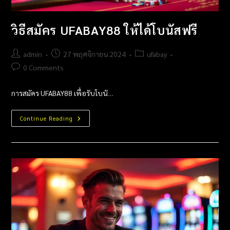
วิธีสมัคร UFABAY88 ให้ได้โบนัสฟรี
admin
27 พฤศจิกายน 2024
ufabay
0 Comments
การสมัคร UFABAY88 เพื่อรับโบนั…
Continue Reading