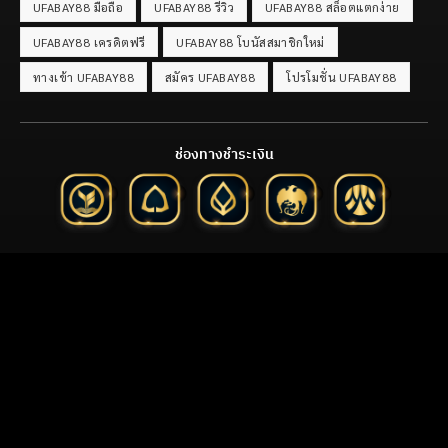
UFABAY88 มือถือ
UFABAY88 รีวิว
UFABAY88 สล็อตแตกง่าย
UFABAY88 เครดิตฟรี
UFABAY88 โบนัสสมาชิกใหม่
ทางเข้า UFABAY88
สมัคร UFABAY88
โปรโมชั่น UFABAY88
ช่องทางชำระเงิน