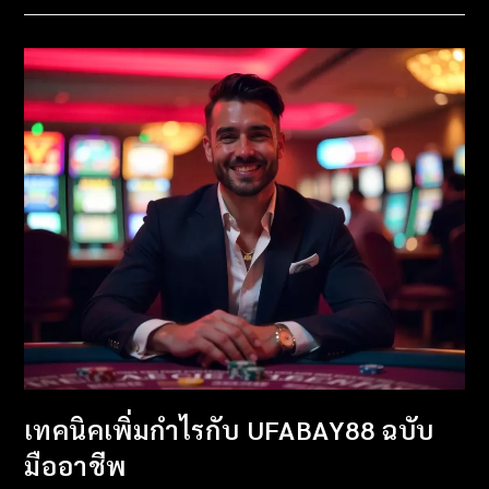
เทคนิคเพิ่มกำไรกับ UFABAY88 ฉบับ
มืออาชีพ