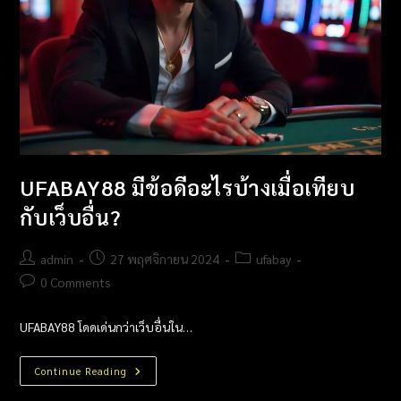
UFABAY88 มีข้อดีอะไรบ้างเมื่อเทียบ
กับเว็บอื่น?
admin
27 พฤศจิกายน 2024
ufabay
0 Comments
UFABAY88 โดดเด่นกว่าเว็บอื่นใน…
Continue Reading