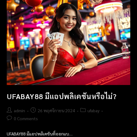
UFABAY88 มีแอปพลิเคชันหรือไม่?
admin
26 พฤศจิกายน 2024
ufabay
0 Comments
UFABAY88 มีแอปพลิเคชันที่ออกแบ…