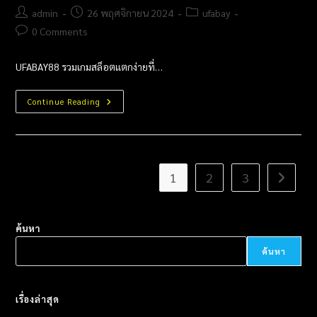
admin
26 พฤศจิกายน 2024
ufabay
0 Comments
UFABAY88 รวมเกมสล็อตแตกง่ายที่…
Continue Reading
1
2
3
ค้นหา
ค้นหา
เรื่องล่าสุด