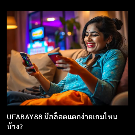
UFABAY88 มีสล็อตแตกง่ายเกมไหน
บ้าง?