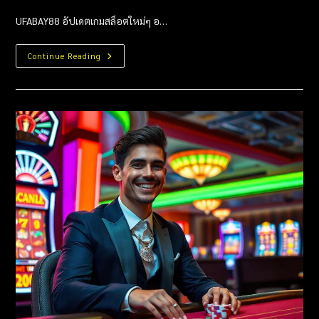
UFABAY88 อัปเดตเกมสล็อตใหม่ๆ อ…
Continue Reading