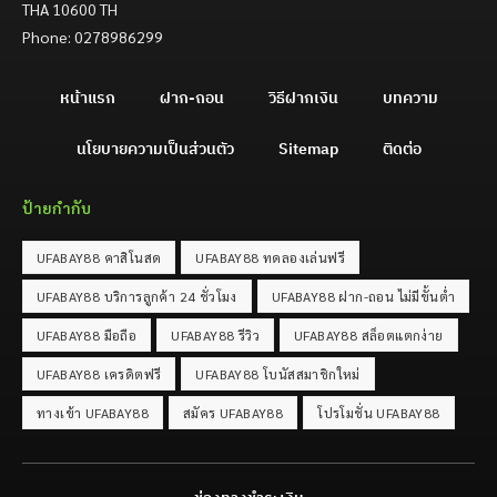
THA
10600
TH
Phone:
0278986299
หน้าแรก
ฝาก-ถอน
วิธีฝากเงิน
บทความ
นโยบายความเป็นส่วนตัว
Sitemap
ติดต่อ
ป้ายกำกับ
UFABAY88 คาสิโนสด
UFABAY88 ทดลองเล่นฟรี
UFABAY88 บริการลูกค้า 24 ชั่วโมง
UFABAY88 ฝาก-ถอน ไม่มีขั้นต่ำ
UFABAY88 มือถือ
UFABAY88 รีวิว
UFABAY88 สล็อตแตกง่าย
UFABAY88 เครดิตฟรี
UFABAY88 โบนัสสมาชิกใหม่
ทางเข้า UFABAY88
สมัคร UFABAY88
โปรโมชั่น UFABAY88