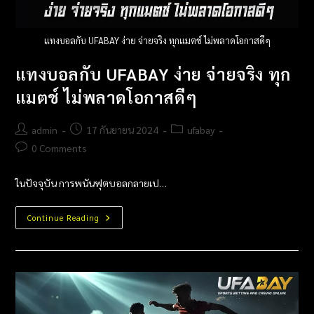
แทงบอลกับ UFABAY ง่าย จ่ายจริง ทุกแมตช์ ไม่พลาดโอกาสดีๆ
แทงบอลกับ UFABAY ง่าย จ่ายจริง ทุก
แมตช์ ไม่พลาดโอกาสดีๆ
admin
17 กันยายน 2024
ufabay
0 Comments
ในปัจจุบัน การพนันฟุตบอลกลายเป…
Continue Reading