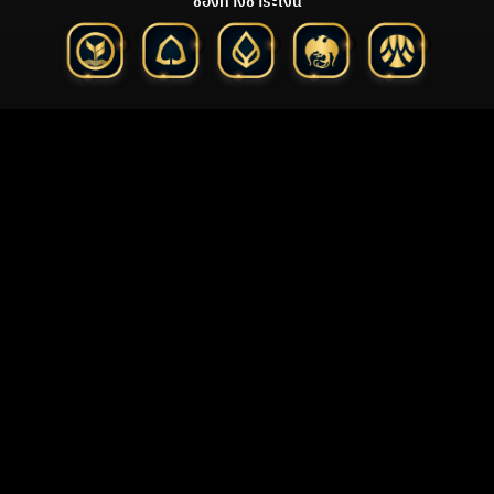
ช่องทางชำระเงิน