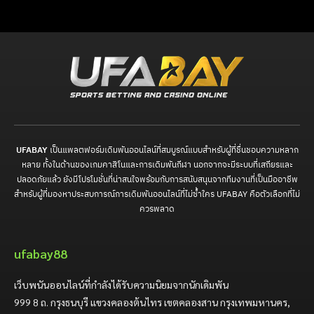
UFABAY
เป็นแพลตฟอร์มเดิมพันออนไลน์ที่สมบูรณ์แบบสำหรับผู้ที่ชื่นชอบความหลาก
หลาย ทั้งในด้านของเกมคาสิโนและการเดิมพันกีฬา นอกจากจะมีระบบที่เสถียรและ
ปลอดภัยแล้ว ยังมีโปรโมชั่นที่น่าสนใจพร้อมกับการสนับสนุนจากทีมงานที่เป็นมืออาชีพ
สำหรับผู้ที่มองหาประสบการณ์การเดิมพันออนไลน์ที่ไม่ซ้ำใคร UFABAY คือตัวเลือกที่ไม่
ควรพลาด
ufabay88
เว็บพนันออนไลน์ที่กำลังได้รับความนิยมจากนักเดิมพัน
999 8 ถ. กรุงธนบุรี แขวงคลองต้นไทร เขตคลองสาน
กรุงเทพมหานคร
,