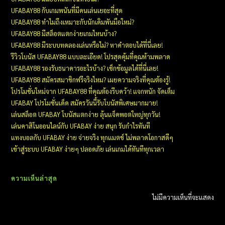
UFABAY88 กับเกมพนันที่มีคนเล่นเยอะที่สุด
UFABAY88 ทำไมถึงเหมาะกับนักเดิมพันมือใหม่?
UFABAY88 มีสล็อตแตกง่ายเกมไหนบ้าง?
UFABAY88 มีระบบทดลองเล่นหรือไม่? หาคำตอบได้ที่นี่เลย!
รีวิวโบนัส UFABAY88 แบบละเอียด! โปรสุดคุ้มที่คุณห้ามพลาด
UFABAY88 รองรับธนาคารอะไรบ้าง? เช็กข้อมูลได้ที่นี่เลย!
UFABAY88 สมัครสมาชิกฟรีจริงไหม? เผยความจริงที่คุณต้องรู้!
โปรโมชั่นใหม่จาก UFABAY88 ที่คุณต้องรีบคว้า! แจกหนัก จัดเต็ม
UFABAY โปรโมชั่นเด็ด สมัครวันนี้รับโบนัสพิเศษมากมาย!
เล่นสล็อต UFABAY โบนัสแตกง่าย ลุ้นแจ็คพอตใหญ่ทุกวัน!
เล่นคาสิโนออนไลน์กับ UFABAY ง่าย สนุก รับกำไรทันที
แทงบอลกับ UFABAY ง่าย จ่ายจริง ทุกแมตช์ ไม่พลาดโอกาสดีๆ
เข้าสู่ระบบ UFABAY ง่ายๆ ปลอดภัย เล่นเกมได้ทันทีทุกเวลา
ความเห็นล่าสุด
ไม่มีความเห็นที่จะแสดง