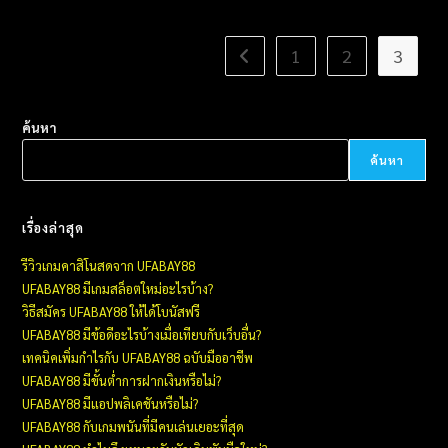
1
2
3
ค้นหา
ค้นหา
เรื่องล่าสุด
รีวิวเกมคาสิโนสดจาก UFABAY88
UFABAY88 มีเกมสล็อตใหม่อะไรบ้าง?
วิธีสมัคร UFABAY88 ให้ได้โบนัสฟรี
UFABAY88 มีข้อดีอะไรบ้างเมื่อเทียบกับเว็บอื่น?
เทคนิคเพิ่มกำไรกับ UFABAY88 ฉบับมืออาชีพ
UFABAY88 มีขั้นต่ำการฝากเงินหรือไม่?
UFABAY88 มีแอปพลิเคชันหรือไม่?
UFABAY88 กับเกมพนันที่มีคนเล่นเยอะที่สุด