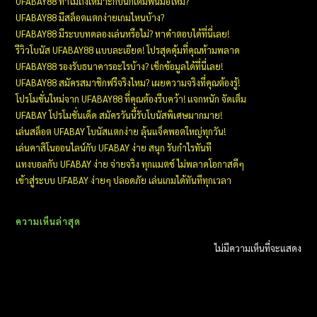
UFABAY88 ทำไมถึงเหมาะกับนักเดิมพันมือใหม่?
UFABAY88 มีสล็อตแตกง่ายเกมไหนบ้าง?
UFABAY88 มีระบบทดลองเล่นหรือไม่? หาคำตอบได้ที่นี่เลย!
รีวิวโบนัส UFABAY88 แบบละเอียด! โปรสุดคุ้มที่คุณห้ามพลาด
UFABAY88 รองรับธนาคารอะไรบ้าง? เช็กข้อมูลได้ที่นี่เลย!
UFABAY88 สมัครสมาชิกฟรีจริงไหม? เผยความจริงที่คุณต้องรู้!
โปรโมชั่นใหม่จาก UFABAY88 ที่คุณต้องรีบคว้า! แจกหนัก จัดเต็ม
UFABAY โปรโมชั่นเด็ด สมัครวันนี้รับโบนัสพิเศษมากมาย!
เล่นสล็อต UFABAY โบนัสแตกง่าย ลุ้นแจ็คพอตใหญ่ทุกวัน!
เล่นคาสิโนออนไลน์กับ UFABAY ง่าย สนุก รับกำไรทันที
แทงบอลกับ UFABAY ง่าย จ่ายจริง ทุกแมตช์ ไม่พลาดโอกาสดีๆ
เข้าสู่ระบบ UFABAY ง่ายๆ ปลอดภัย เล่นเกมได้ทันทีทุกเวลา
ความเห็นล่าสุด
ไม่มีความเห็นที่จะแสดง