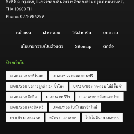
999 8 ถ. กรุงธนบุรี แขวงคลองต้นไทร เขตคลองสาน
กรุงเทพมหานคร
,
THA
10600
TH
Phone:
0278986299
หน้าแรก
ฝาก-ถอน
วิธีฝากเงิน
บทความ
นโยบายความเป็นส่วนตัว
Sitemap
ติดต่อ
ป้ายกำกับ
UFABAY88 คาสิโนสด
UFABAY88 ทดลองเล่นฟรี
UFABAY88 บริการลูกค้า 24 ชั่วโมง
UFABAY88 ฝาก-ถอน ไม่มีขั้นต่ำ
UFABAY88 มือถือ
UFABAY88 รีวิว
UFABAY88 สล็อตแตกง่าย
UFABAY88 เครดิตฟรี
UFABAY88 โบนัสสมาชิกใหม่
ทางเข้า UFABAY88
สมัคร UFABAY88
โปรโมชั่น UFABAY88