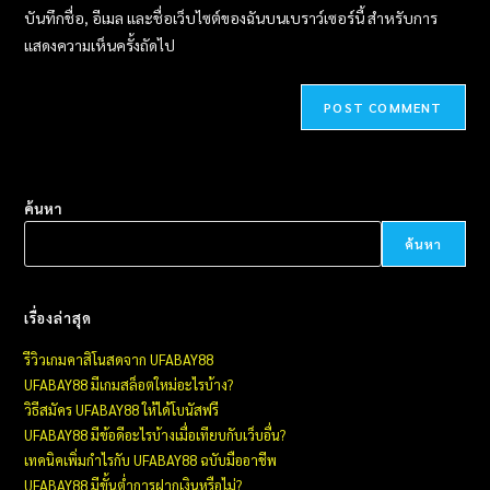
บันทึกชื่อ, อีเมล และชื่อเว็บไซต์ของฉันบนเบราว์เซอร์นี้ สำหรับการ
แสดงความเห็นครั้งถัดไป
ค้นหา
ค้นหา
เรื่องล่าสุด
รีวิวเกมคาสิโนสดจาก UFABAY88
UFABAY88 มีเกมสล็อตใหม่อะไรบ้าง?
วิธีสมัคร UFABAY88 ให้ได้โบนัสฟรี
UFABAY88 มีข้อดีอะไรบ้างเมื่อเทียบกับเว็บอื่น?
เทคนิคเพิ่มกำไรกับ UFABAY88 ฉบับมืออาชีพ
UFABAY88 มีขั้นต่ำการฝากเงินหรือไม่?