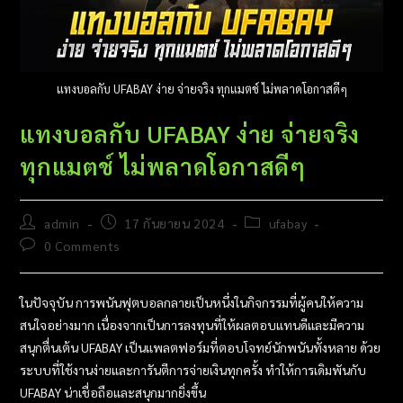
แทงบอลกับ UFABAY ง่าย จ่ายจริง ทุกแมตช์ ไม่พลาดโอกาสดีๆ
แทงบอลกับ UFABAY ง่าย จ่ายจริง
ทุกแมตช์ ไม่พลาดโอกาสดีๆ
admin
17 กันยายน 2024
ufabay
0 Comments
ในปัจจุบัน การพนันฟุตบอลกลายเป็นหนึ่งในกิจกรรมที่ผู้คนให้ความ
สนใจอย่างมาก เนื่องจากเป็นการลงทุนที่ให้ผลตอบแทนดีและมีความ
สนุกตื่นเต้น UFABAY เป็นแพลตฟอร์มที่ตอบโจทย์นักพนันทั้งหลาย ด้วย
ระบบที่ใช้งานง่ายและการันตีการจ่ายเงินทุกครั้ง ทำให้การเดิมพันกับ
UFABAY น่าเชื่อถือและสนุกมากยิ่งขึ้น