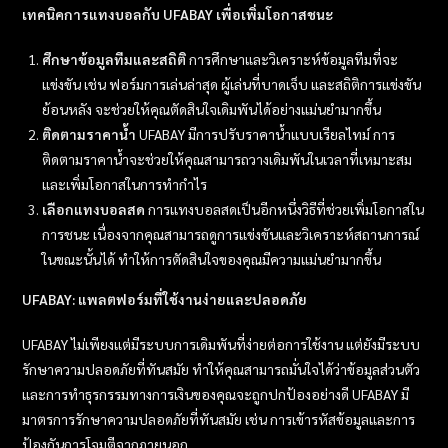
เทคนิคการแทงบอลกับ UFABAY เพื่อเพิ่มโอกาสชนะ
ศึกษาข้อมูลทีมและสถิติ
การศึกษาและวิเคราะห์ข้อมูลทีมที่จะ
แข่งขัน เช่น ฟอร์มการเล่นล่าสุด ผู้เล่นที่บาดเจ็บ และสถิติการแข่งขัน
ย้อนหลัง จะช่วยให้คุณตัดสินใจเดิมพันได้อย่างแม่นยำมากขึ้น
ติดตามราคาน้ำ
UFABAY มีการปรับราคาน้ำแบบเรียลไทม์ การ
ติดตามราคาน้ำจะช่วยให้คุณสามารถวางเดิมพันในเวลาที่เหมาะสม
และเพิ่มโอกาสในการทำกำไร
เลือกแทงบอลสด
การแทงบอลสดเป็นอีกหนึ่งวิธีที่ช่วยเพิ่มโอกาสใน
การชนะ เนื่องจากคุณสามารถดูการแข่งขันและวิเคราะห์สถานการณ์
ในขณะนั้นได้ ทำให้การตัดสินใจของคุณมีความแม่นยำมากขึ้น
UFABAY: แพลตฟอร์มที่ใช้งานง่ายและปลอดภัย
UFABAY ไม่เพียงแต่มีระบบการเดิมพันที่ง่ายต่อการใช้งาน แต่ยังมีระบบ
รักษาความปลอดภัยที่ทันสมัย ทำให้คุณสามารถมั่นใจได้ว่าข้อมูลส่วนตัว
และการทำธุรกรรมทางการเงินของคุณจะถูกปกป้องอย่างดี UFABAY มี
มาตรการรักษาความปลอดภัยที่ทันสมัย เช่น การเข้ารหัสข้อมูลและการ
ป้องกันการโจมตีจากภายนอก