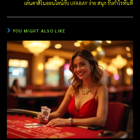
เล่นคาสิโนออนไลน์กับ UFABAY ง่าย สนุก รับกำไรทันที
YOU MIGHT ALSO LIKE