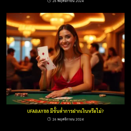
26 พฤศจิกายน 2024
UFABAY88 มีขั้นต่ำการฝากเงินหรือไม่?
26 พฤศจิกายน 2024