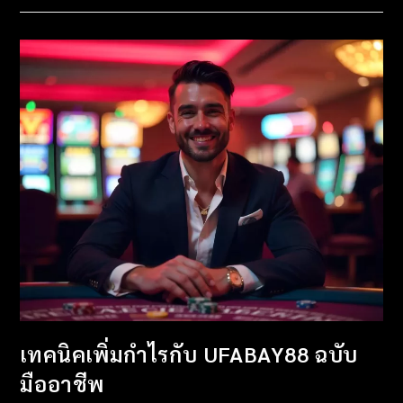
เทคนิคเพิ่มกำไรกับ UFABAY88 ฉบับ
มืออาชีพ