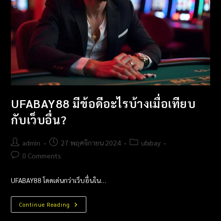
UFABAY88 มีข้อดีอะไรบ้างเมื่อเทียบ
กับเว็บอื่น?
admin
27 พฤศจิกายน 2024
ufabay
0 Comments
UFABAY88 โดดเด่นกว่าเว็บอื่นใน…
Continue Reading