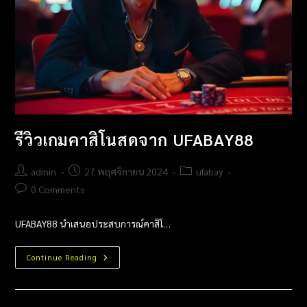
รีวิวเกมคาสิโนสดจาก UFABAY88
admin
27 พฤศจิกายน 2024
ufabay
0 Comments
UFABAY88 นำเสนอประสบการณ์คาสิโ…
Continue Reading