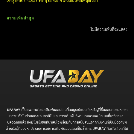
เข้าสู่ระบบ UFABAY ง่ายๆ ปลอดภัย เล่นเกมได้ทันทีทุกเวลา
ความเห็นล่าสุด
ไม่มีความเห็นที่จะแสดง
UFABAY
เป็นแพลตฟอร์มเดิมพันออนไลน์ที่สมบูรณ์แบบสำหรับผู้ที่ชื่นชอบความหลาก
หลาย ทั้งในด้านของเกมคาสิโนและการเดิมพันกีฬา นอกจากจะมีระบบที่เสถียรและ
ปลอดภัยแล้ว ยังมีโปรโมชั่นที่น่าสนใจพร้อมกับการสนับสนุนจากทีมงานที่เป็นมืออาชีพ
สำหรับผู้ที่มองหาประสบการณ์การเดิมพันออนไลน์ที่ไม่ซ้ำใคร UFABAY คือตัวเลือกที่ไม่