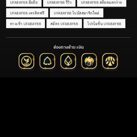
UFABAY88 มือถือ
UFABAY88 รีวิว
UFABAY88 สล็อตแตกง่าย
UFABAY88 เครดิตฟรี
UFABAY88 โบนัสสมาชิกใหม่
ทางเข้า UFABAY88
สมัคร UFABAY88
โปรโมชั่น UFABAY88
ช่องทางชำระเงิน