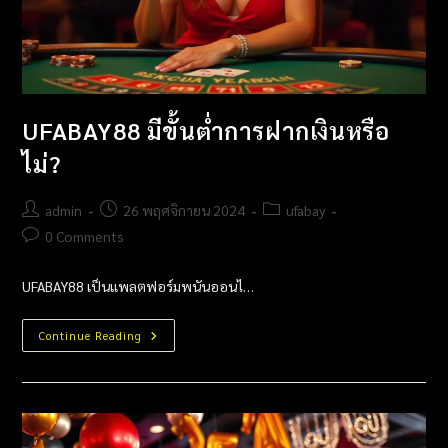
UFABAY88 มีขั้นต่ำการฝากเงินหรือ
ไม่?
admin
26 พฤศจิกายน 2024
ufabay
0 Comments
UFABAY88 เป็นแพลตฟอร์มพนันออนไ…
Continue Reading