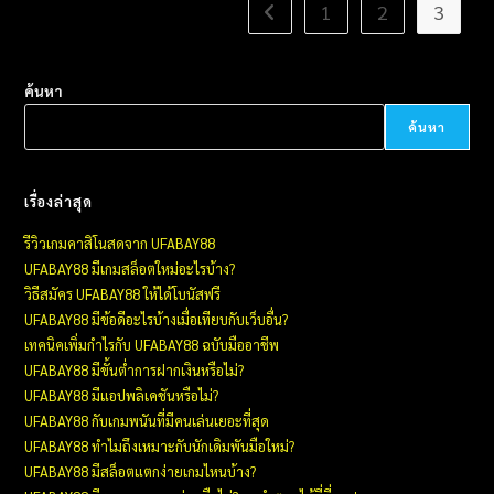
1
2
3
ค้นหา
ค้นหา
เรื่องล่าสุด
รีวิวเกมคาสิโนสดจาก UFABAY88
UFABAY88 มีเกมสล็อตใหม่อะไรบ้าง?
วิธีสมัคร UFABAY88 ให้ได้โบนัสฟรี
UFABAY88 มีข้อดีอะไรบ้างเมื่อเทียบกับเว็บอื่น?
เทคนิคเพิ่มกำไรกับ UFABAY88 ฉบับมืออาชีพ
UFABAY88 มีขั้นต่ำการฝากเงินหรือไม่?
UFABAY88 มีแอปพลิเคชันหรือไม่?
UFABAY88 กับเกมพนันที่มีคนเล่นเยอะที่สุด
UFABAY88 ทำไมถึงเหมาะกับนักเดิมพันมือใหม่?
UFABAY88 มีสล็อตแตกง่ายเกมไหนบ้าง?