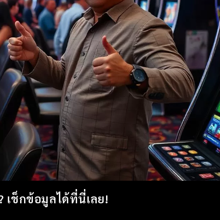
กข้อมูลได้ที่นี่เลย!