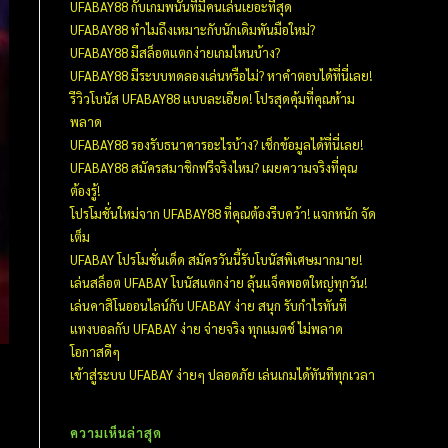
UFABAY88 กับเกมพนันที่มีคนเล่นเยอะที่สุด
UFABAY88 ทำไมถึงเหมาะกับนักเดิมพันมือใหม่?
UFABAY88 มีสล็อตแตกง่ายเกมไหนบ้าง?
UFABAY88 มีระบบทดลองเล่นหรือไม่? หาคำตอบได้ที่นี่เลย!
รีวิวโบนัส UFABAY88 แบบละเอียด! โปรสุดคุ้มที่คุณห้าม
พลาด
UFABAY88 รองรับธนาคารอะไรบ้าง? เช็กข้อมูลได้ที่นี่เลย!
UFABAY88 สมัครสมาชิกฟรีจริงไหม? เผยความจริงที่คุณ
ต้องรู้!
โปรโมชั่นใหม่จาก UFABAY88 ที่คุณต้องรีบคว้า! แจกหนัก จัด
เต็ม
UFABAY โปรโมชั่นเด็ด สมัครวันนี้รับโบนัสพิเศษมากมาย!
เล่นสล็อต UFABAY โบนัสแตกง่าย ลุ้นแจ็คพอตใหญ่ทุกวัน!
เล่นคาสิโนออนไลน์กับ UFABAY ง่าย สนุก รับกำไรทันที
แทงบอลกับ UFABAY ง่าย จ่ายจริง ทุกแมตช์ ไม่พลาด
โอกาสดีๆ
เข้าสู่ระบบ UFABAY ง่ายๆ ปลอดภัย เล่นเกมได้ทันทีทุกเวลา
ความเห็นล่าสุด