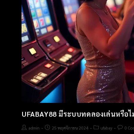
UFABAY88 มีระบบทดลองเล่นหรือไม่?
admin
25 พฤศจิกายน 2024
ufabay
0 Co