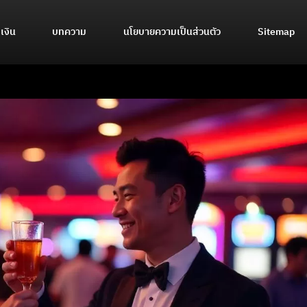
เงิน
บทความ
นโยบายความเป็นส่วนตัว
Sitemap