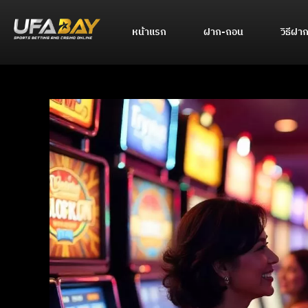
หน้าแรก
ฝาก-ถอน
วิธีฝาก