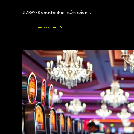
UFABAY88 มอบประสบการณ์การเดิมพ…
Continue Reading